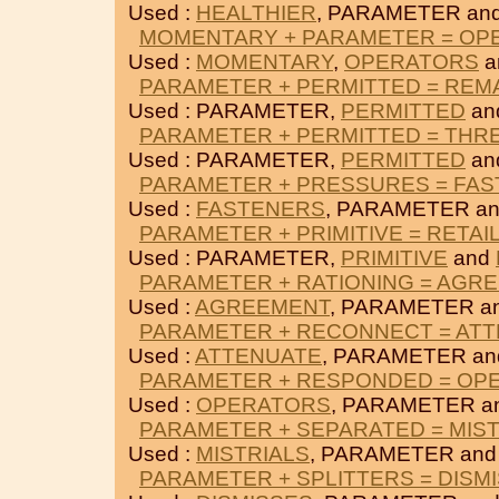
Used :
HEALTHIER
, PARAMETER an
MOMENTARY + PARAMETER = OP
Used :
MOMENTARY
,
OPERATORS
a
PARAMETER + PERMITTED = REM
Used : PARAMETER,
PERMITTED
an
PARAMETER + PERMITTED = THR
Used : PARAMETER,
PERMITTED
an
PARAMETER + PRESSURES = FA
Used :
FASTENERS
, PARAMETER a
PARAMETER + PRIMITIVE = RETAI
Used : PARAMETER,
PRIMITIVE
and
PARAMETER + RATIONING = AGR
Used :
AGREEMENT
, PARAMETER a
PARAMETER + RECONNECT = AT
Used :
ATTENUATE
, PARAMETER a
PARAMETER + RESPONDED = OP
Used :
OPERATORS
, PARAMETER a
PARAMETER + SEPARATED = MIST
Used :
MISTRIALS
, PARAMETER an
PARAMETER + SPLITTERS = DISM