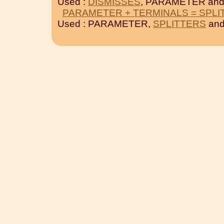
Used :
DISMISSES
, PARAMETER an
PARAMETER + TERMINALS = SPLI
Used : PARAMETER,
SPLITTERS
an