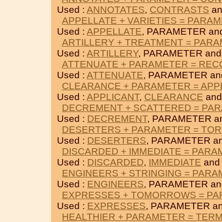
Used :
ANNOTATES
,
CONTRASTS
an
APPELLATE + VARIETIES = PARA
Used :
APPELLATE
, PARAMETER an
ARTILLERY + TREATMENT = PAR
Used :
ARTILLERY
, PARAMETER an
ATTENUATE + PARAMETER = RE
Used :
ATTENUATE
, PARAMETER a
CLEARANCE + PARAMETER = APP
Used :
APPLICANT
,
CLEARANCE
and
DECREMENT + SCATTERED = PA
Used :
DECREMENT
, PARAMETER a
DESERTERS + PARAMETER = TO
Used :
DESERTERS
, PARAMETER a
DISCARDED + IMMEDIATE = PAR
Used :
DISCARDED
,
IMMEDIATE
and
ENGINEERS + STRINGING = PAR
Used :
ENGINEERS
, PARAMETER a
EXPRESSES + TOMORROWS = P
Used :
EXPRESSES
, PARAMETER a
HEALTHIER + PARAMETER = TER