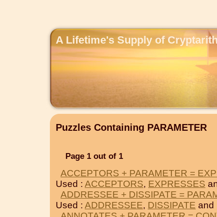
A Lifetime's Supply of Cryptari
Puzzles Containing PARAMETER
Page 1 out of 1
ACCEPTORS + PARAMETER = EX
Used :
ACCEPTORS
,
EXPRESSES
an
ADDRESSEE + DISSIPATE = PAR
Used :
ADDRESSEE
,
DISSIPATE
and
ANNOTATES + PARAMETER = CO